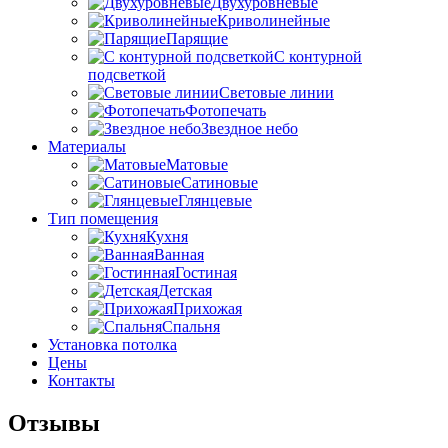
Двухуровневые
Криволинейные
Парящие
С контурной
подсветкой
Световые линии
Фотопечать
Звездное небо
Материалы
Матовые
Сатиновые
Глянцевые
Тип помещения
Кухня
Ванная
Гостиная
Детская
Прихожая
Спальня
Установка потолка
Цены
Контакты
Отзывы